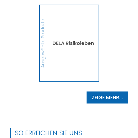
DELA Risikoleben
Ob eine Finanzierung für
eine größere Anschaffung
Ausgewählte Produkte
oder mehr finanzielle
Sicherheit, die DELA
Risikolebensversicherung
sichert Deine Liebsten bzw.
die Person, die Du
DELA Risikoleben
begünstigt hast, im
Ernstfall finanziell ab. So
schützt die DELA
Hinterbliebene vor
finanziellen
Schwierigkeiten und
Zukunftsängsten ab.
MEHR
ZEIGE MEHR...
SO ERREICHEN SIE UNS