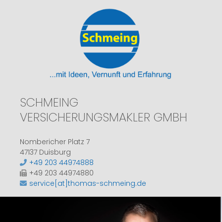
SCHMEING
VERSICHERUNGSMAKLER GMBH
Nombericher Platz 7
47137 Duisburg
+49 203 44974888
+49 203 44974880
service[at]thomas-schmeing.de