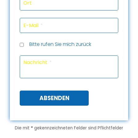
Ort
E-Mail
Rückru
Rückru
am
um
Telef
Bitte rufen Sie mich zurück
(Datu
(Uhrze
Captc
Nachricht
ABSENDEN
Die mit
*
gekennzeichneten Felder sind Pflichtfelder