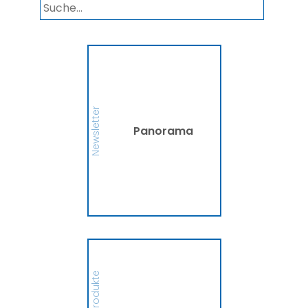
Panorama
Wir informieren Sie in
unserem Newsletter im
monatlichen Wechsel
über Privat- und
Gewerbethemen. Bleiben
Newsletter
Sie auf dem Laufenden!
Panorama
MEHR
Ammerländer
Fahrradversicherung
Hier finden Sie alle
wichtigen Informationen
zur Fahrradversicherung
der Ammerländer.