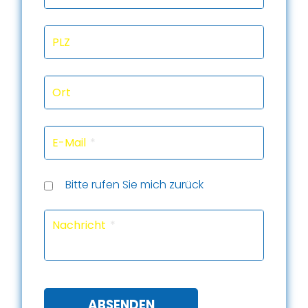
PLZ
Ort
E-Mail
Rückru
Rückru
am
um
Telef
Bitte rufen Sie mich zurück
(Datu
(Uhrze
Captc
Nachricht
ABSENDEN