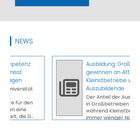
NEWS
tenz:
Ausbildung: Großbetriebe
st
gewinnen an Attraktivität 
en
Kleinstbetriebe verlieren
Auszubildende
rsität
Der Anteil der Auszubildende
ür den
in Großbetrieben steigt,
eine
während Kleinstbetriebe
die D...
immer weniger Nachwuchs
gewinnen. Das ers...