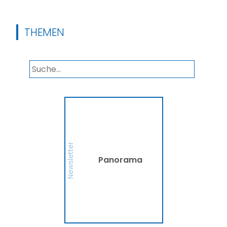
THEMEN
Panorama
Wir informieren Sie in
unserem Newsletter im
monatlichen Wechsel
über Privat- und
Gewerbethemen. Bleiben
Newsletter
Sie auf dem Laufenden!
Panorama
MEHR