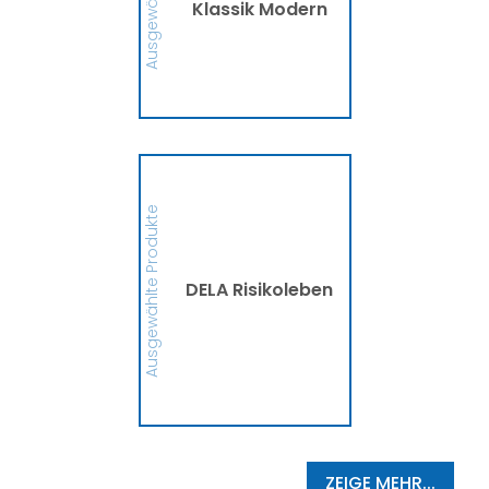
Klassik Modern
MEHR
DELA Risikoleben
Ob eine Finanzierung für
eine größere Anschaffung
Ausgewählte Produkte
oder mehr finanzielle
Sicherheit, die DELA
Risikolebensversicherung
sichert Deine Liebsten bzw.
die Person, die Du
DELA Risikoleben
begünstigt hast, im
Ernstfall finanziell ab. So
schützt die DELA
Hinterbliebene vor
finanziellen
Schwierigkeiten und
Zukunftsängsten ab.
MEHR
ZEIGE MEHR...