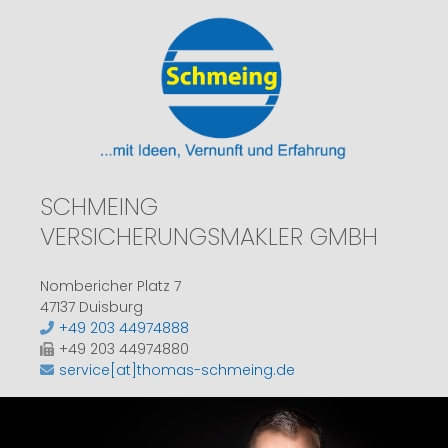
SCHMEING
VERSICHERUNGSMAKLER GMBH
Nombericher Platz 7
47137 Duisburg
+49 203 44974888
+49 203 44974880
service[at]thomas-schmeing.de