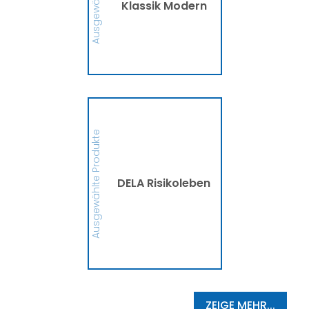
Klassik Modern
MEHR
DELA Risikoleben
Ob eine Finanzierung für
eine größere Anschaffung
Ausgewählte Produkte
oder mehr finanzielle
Sicherheit, die DELA
Risikolebensversicherung
sichert Deine Liebsten bzw.
die Person, die Du
DELA Risikoleben
begünstigt hast, im
Ernstfall finanziell ab. So
schützt die DELA
Hinterbliebene vor
finanziellen
Schwierigkeiten und
Zukunftsängsten ab.
MEHR
ZEIGE MEHR...