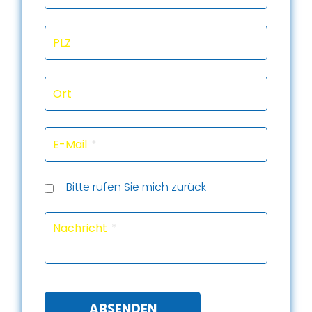
PLZ
Ort
E-Mail
Rückru
Rückru
am
um
Telef
Bitte rufen Sie mich zurück
(Datu
(Uhrze
Captc
Nachricht
ABSENDEN