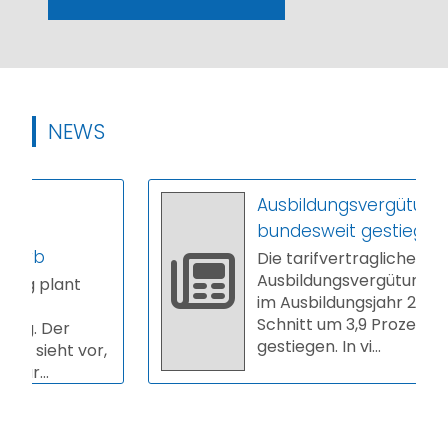
NEWS
Ausbildungsvergütungen
bundesweit gestiegen
Die tarifvertraglichen
Ausbildungsvergütungen sind
lant
im Ausbildungsjahr 2025/26 im
Schnitt um 3,9 Prozent
er
gestiegen. In vi...
ht vor,