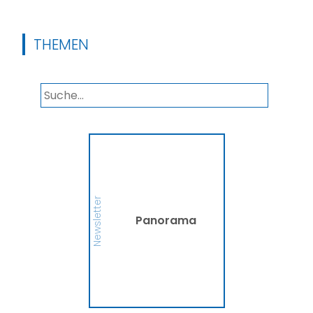
THEMEN
Panorama
Wir informieren Sie in
unserem Newsletter im
monatlichen Wechsel
über Privat- und
Gewerbethemen. Bleiben
Newsletter
Sie auf dem Laufenden!
Panorama
MEHR