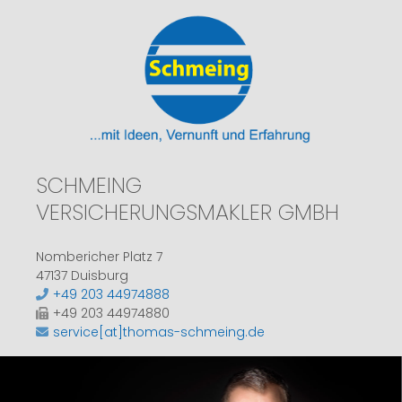
SCHMEING
VERSICHERUNGSMAKLER GMBH
Nombericher Platz 7
47137 Duisburg
+49 203 44974888
+49 203 44974880
service[at]thomas-schmeing.de