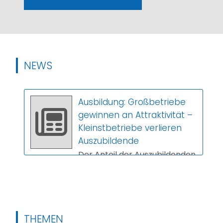
NEWS
Ausbildung: Großbetriebe
gewinnen an Attraktivität –
Kleinstbetriebe verlieren
Auszubildende
Der Anteil der Auszubildenden
in Großbetrieben steigt,
während Kleinstbetriebe
immer weniger Nachwuchs
gewinnen. Das ers...
THEMEN