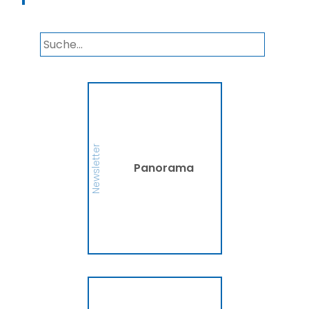
Panorama
Wir informieren Sie in
unserem Newsletter im
monatlichen Wechsel
über Privat- und
Gewerbethemen. Bleiben
Newsletter
Sie auf dem Laufenden!
Panorama
MEHR
Ammerländer
Fahrradversicherung