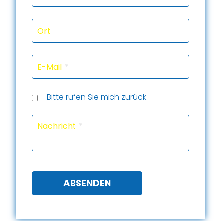
Ort
E-Mail
Rückru
Rückru
am
um
Telef
Bitte rufen Sie mich zurück
(Datu
(Uhrze
Captc
Nachricht
ABSENDEN