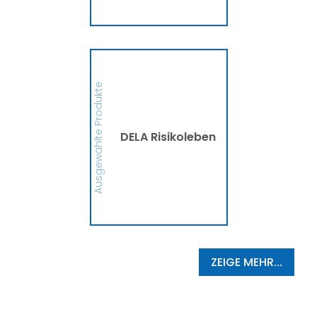
MEHR
DELA Risikoleben
Ob eine Finanzierung für
eine größere Anschaffung
Ausgewählte Produkte
oder mehr finanzielle
Sicherheit, die DELA
Risikolebensversicherung
sichert Deine Liebsten bzw.
die Person, die Du
DELA Risikoleben
begünstigt hast, im
Ernstfall finanziell ab. So
schützt die DELA
Hinterbliebene vor
finanziellen
Schwierigkeiten und
Zukunftsängsten ab.
MEHR
ZEIGE MEHR...