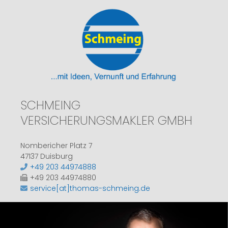
SCHMEING
VERSICHERUNGSMAKLER GMBH
Nombericher Platz 7
47137 Duisburg
+49 203 44974888
+49 203 44974880
service[at]thomas-schmeing.de