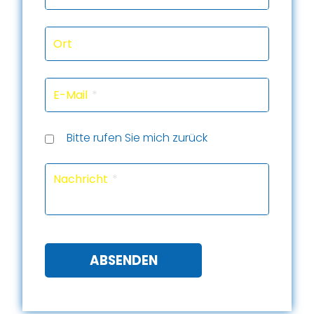
Ort
E-Mail
Rückru
Rückru
am
um
Telef
Bitte rufen Sie mich zurück
(Datu
(Uhrze
Captc
Nachricht
ABSENDEN