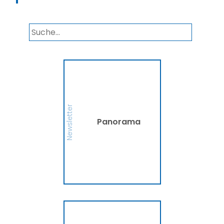
Panorama
Wir informieren Sie in
unserem Newsletter im
monatlichen Wechsel
über Privat- und
Gewerbethemen. Bleiben
Newsletter
Sie auf dem Laufenden!
Panorama
MEHR
Ammerländer
Fahrradversicherung