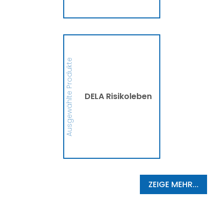
MEHR
DELA Risikoleben
Ob eine Finanzierung für
eine größere Anschaffung
Ausgewählte Produkte
oder mehr finanzielle
Sicherheit, die DELA
Risikolebensversicherung
sichert Deine Liebsten bzw.
die Person, die Du
DELA Risikoleben
begünstigt hast, im
Ernstfall finanziell ab. So
schützt die DELA
Hinterbliebene vor
finanziellen
Schwierigkeiten und
Zukunftsängsten ab.
MEHR
ZEIGE MEHR...