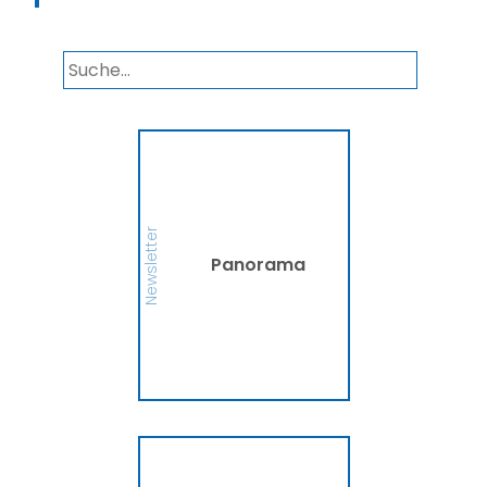
Panorama
Wir informieren Sie in
unserem Newsletter im
monatlichen Wechsel
über Privat- und
Gewerbethemen. Bleiben
Newsletter
Sie auf dem Laufenden!
Panorama
MEHR
Ammerländer
Fahrradversicherung