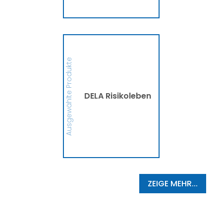
MEHR
DELA Risikoleben
Ob eine Finanzierung für
eine größere Anschaffung
Ausgewählte Produkte
oder mehr finanzielle
Sicherheit, die DELA
Risikolebensversicherung
sichert Deine Liebsten bzw.
die Person, die Du
DELA Risikoleben
begünstigt hast, im
Ernstfall finanziell ab. So
schützt die DELA
Hinterbliebene vor
finanziellen
Schwierigkeiten und
Zukunftsängsten ab.
MEHR
ZEIGE MEHR...