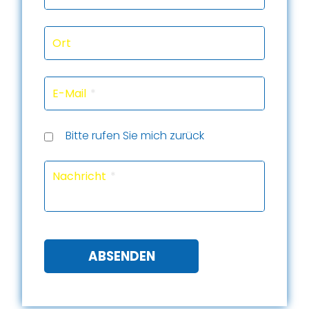
Ort
E-Mail
Rückru
Rückru
am
um
Telef
Bitte rufen Sie mich zurück
(Datu
(Uhrze
Captc
Nachricht
ABSENDEN