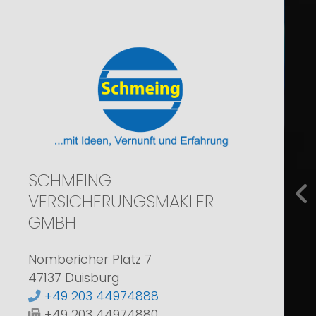
SCHMEING
VERSICHERUNGSMAKLER
zur
GMBH
Nombericher Platz 7
47137 Duisburg
+49 203 44974888
+49 203 44974880