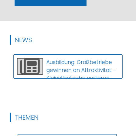
NEWS
Ausbildung: Großbetriebe
gewinnen an Attraktivität –
Kleinstbetriebe verlieren
Auszubildende
Der Anteil der Auszubildenden
in Großbetrieben steigt,
während Kleinstbetriebe
immer weniger Nachwuchs
THEMEN
gewinnen. Das ers...