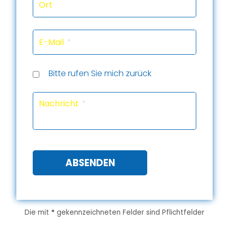
Ort
E-Mail
Rückru
Rückru
am
um
Telef
Bitte rufen Sie mich zurück
(Datu
(Uhrze
Captc
Nachricht
ABSENDEN
Die mit
*
gekennzeichneten Felder sind Pflichtfelder