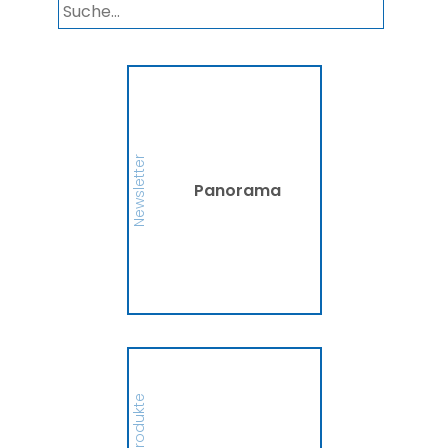
Panorama
Wir informieren Sie in
unserem Newsletter im
monatlichen Wechsel
über Privat- und
Gewerbethemen. Bleiben
Newsletter
Sie auf dem Laufenden!
Panorama
MEHR
Ammerländer
Fahrradversicherung
Hier finden Sie alle
wichtigen Informationen
zur Fahrradversicherung
der Ammerländer.