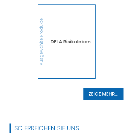
DELA Risikoleben
Ob eine Finanzierung für
eine größere Anschaffung
Ausgewählte Produkte
oder mehr finanzielle
Sicherheit, die DELA
Risikolebensversicherung
sichert Deine Liebsten bzw.
die Person, die Du
DELA Risikoleben
begünstigt hast, im
Ernstfall finanziell ab. So
schützt die DELA
Hinterbliebene vor
finanziellen
Schwierigkeiten und
Zukunftsängsten ab.
MEHR
ZEIGE MEHR...
SO ERREICHEN SIE UNS