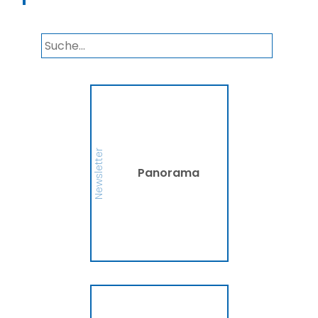
Panorama
Wir informieren Sie in
unserem Newsletter im
monatlichen Wechsel
über Privat- und
Gewerbethemen. Bleiben
Newsletter
Sie auf dem Laufenden!
Panorama
MEHR
Ammerländer
Fahrradversicherung