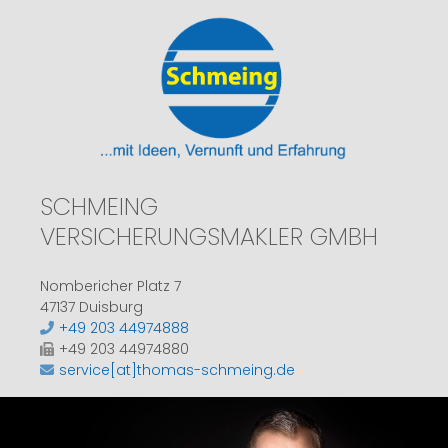
SCHMEING
VERSICHERUNGSMAKLER GMBH
Nombericher Platz 7
47137 Duisburg
+49 203 44974888
+49 203 44974880
service[at]thomas-schmeing.de