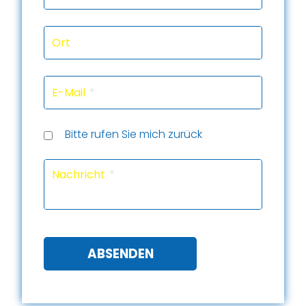
Ort
E-Mail
Rückru
Rückru
am
um
Telef
Bitte rufen Sie mich zurück
(Datu
(Uhrze
Captc
Nachricht
ABSENDEN