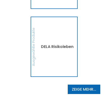
MEHR
DELA Risikoleben
Ob eine Finanzierung für
eine größere Anschaffung
Ausgewählte Produkte
oder mehr finanzielle
Sicherheit, die DELA
Risikolebensversicherung
sichert Deine Liebsten bzw.
die Person, die Du
DELA Risikoleben
begünstigt hast, im
Ernstfall finanziell ab. So
schützt die DELA
Hinterbliebene vor
finanziellen
Schwierigkeiten und
Zukunftsängsten ab.
MEHR
ZEIGE MEHR...