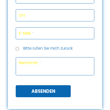
Ort
E-Mail
Rückru
Rückru
am
um
Telef
Bitte rufen Sie mich zurück
(Datu
(Uhrze
Captc
Nachricht
ABSENDEN