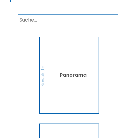
Panorama
Wir informieren Sie in
unserem Newsletter im
monatlichen Wechsel
über Privat- und
Gewerbethemen. Bleiben
Newsletter
Sie auf dem Laufenden!
Panorama
MEHR
Ammerländer
Fahrradversicherung