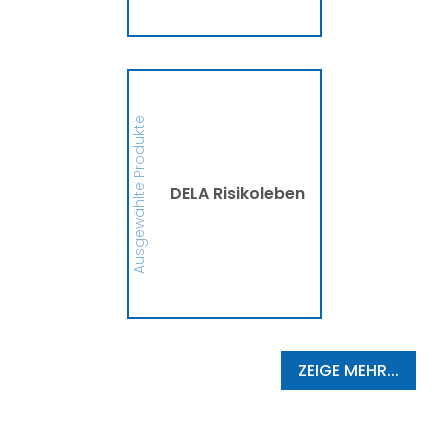
MEHR
DELA Risikoleben
Ob eine Finanzierung für
eine größere Anschaffung
Ausgewählte Produkte
oder mehr finanzielle
Sicherheit, die DELA
Risikolebensversicherung
sichert Deine Liebsten bzw.
die Person, die Du
DELA Risikoleben
begünstigt hast, im
Ernstfall finanziell ab. So
schützt die DELA
Hinterbliebene vor
finanziellen
Schwierigkeiten und
Zukunftsängsten ab.
MEHR
ZEIGE MEHR...