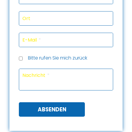
Ort
E-Mail
Rückru
Rückru
am
um
Telef
Bitte rufen Sie mich zurück
(Datu
(Uhrze
Captc
Nachricht
ABSENDEN