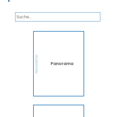
Panorama
Wir informieren Sie in
unserem Newsletter im
monatlichen Wechsel
über Privat- und
Gewerbethemen. Bleiben
Newsletter
Sie auf dem Laufenden!
Panorama
MEHR
Ammerländer
Fahrradversicherung