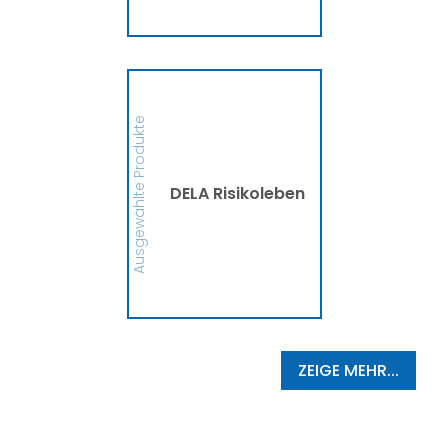
MEHR
DELA Risikoleben
Ob eine Finanzierung für
eine größere Anschaffung
Ausgewählte Produkte
oder mehr finanzielle
Sicherheit, die DELA
Risikolebensversicherung
sichert Deine Liebsten bzw.
die Person, die Du
DELA Risikoleben
begünstigt hast, im
Ernstfall finanziell ab. So
schützt die DELA
Hinterbliebene vor
finanziellen
Schwierigkeiten und
Zukunftsängsten ab.
MEHR
ZEIGE MEHR...