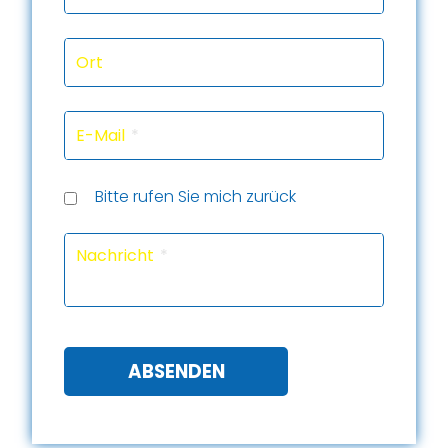
Ort
E-Mail
Rückru
Rückru
am
um
Telef
Bitte rufen Sie mich zurück
(Datu
(Uhrze
Captc
Nachricht
ABSENDEN