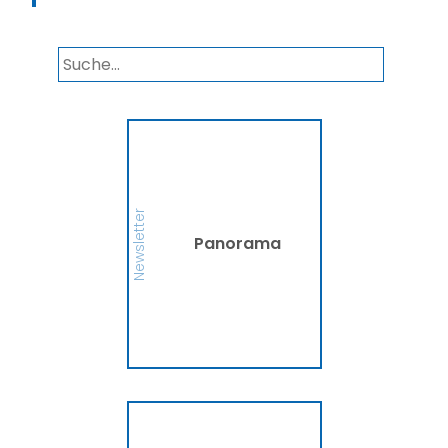
Panorama
Wir informieren Sie in
unserem Newsletter im
monatlichen Wechsel
über Privat- und
Gewerbethemen. Bleiben
Newsletter
Sie auf dem Laufenden!
Panorama
MEHR
Ammerländer
Fahrradversicherung