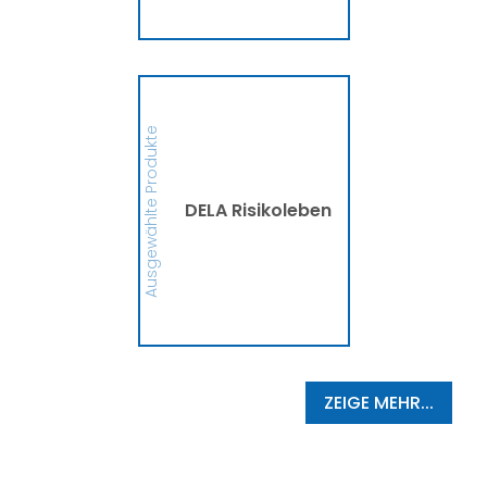
MEHR
DELA Risikoleben
Ob eine Finanzierung für
eine größere Anschaffung
Ausgewählte Produkte
oder mehr finanzielle
Sicherheit, die DELA
Risikolebensversicherung
sichert Deine Liebsten bzw.
die Person, die Du
DELA Risikoleben
begünstigt hast, im
Ernstfall finanziell ab. So
schützt die DELA
Hinterbliebene vor
finanziellen
Schwierigkeiten und
Zukunftsängsten ab.
MEHR
ZEIGE MEHR...