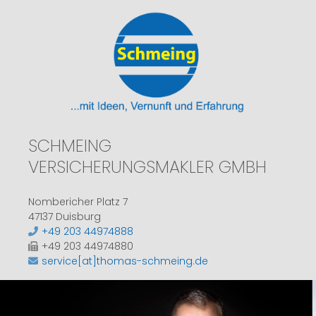
SCHMEING
VERSICHERUNGSMAKLER GMBH
Nombericher Platz 7
47137 Duisburg
+49 203 44974888
+49 203 44974880
service[at]thomas-schmeing.de