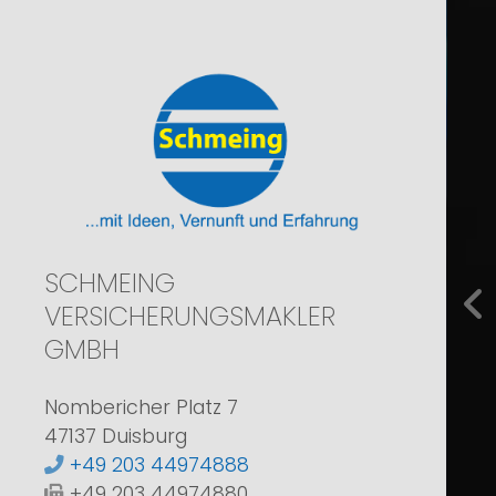
SCHMEING
VERSICHERUNGSMAKLER
zur
GMBH
Nombericher Platz 7
47137 Duisburg
+49 203 44974888
+49 203 44974880