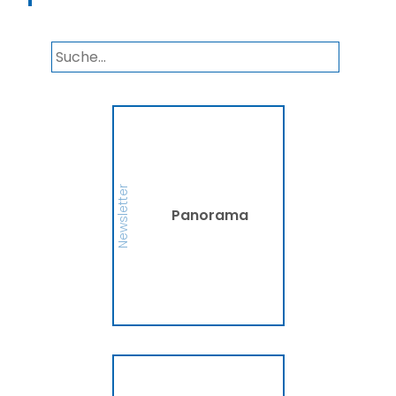
Panorama
Wir informieren Sie in
unserem Newsletter im
monatlichen Wechsel
über Privat- und
Gewerbethemen. Bleiben
Newsletter
Sie auf dem Laufenden!
Panorama
MEHR
Ammerländer
Fahrradversicherung