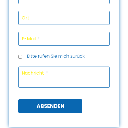
Ort
E-Mail
Rückru
Rückru
am
um
Telef
Bitte rufen Sie mich zurück
(Datu
(Uhrze
Captc
Nachricht
ABSENDEN