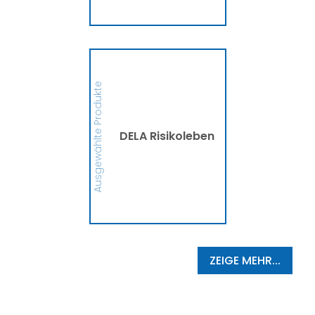
MEHR
DELA Risikoleben
Ob eine Finanzierung für
eine größere Anschaffung
Ausgewählte Produkte
oder mehr finanzielle
Sicherheit, die DELA
Risikolebensversicherung
sichert Deine Liebsten bzw.
die Person, die Du
DELA Risikoleben
begünstigt hast, im
Ernstfall finanziell ab. So
schützt die DELA
Hinterbliebene vor
finanziellen
Schwierigkeiten und
Zukunftsängsten ab.
MEHR
ZEIGE MEHR...