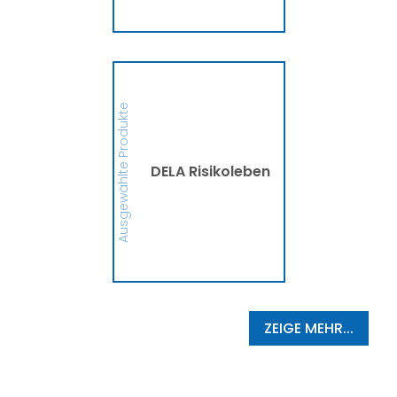
MEHR
DELA Risikoleben
Ob eine Finanzierung für
eine größere Anschaffung
Ausgewählte Produkte
oder mehr finanzielle
Sicherheit, die DELA
Risikolebensversicherung
sichert Deine Liebsten bzw.
die Person, die Du
DELA Risikoleben
begünstigt hast, im
Ernstfall finanziell ab. So
schützt die DELA
Hinterbliebene vor
finanziellen
Schwierigkeiten und
Zukunftsängsten ab.
MEHR
ZEIGE MEHR...