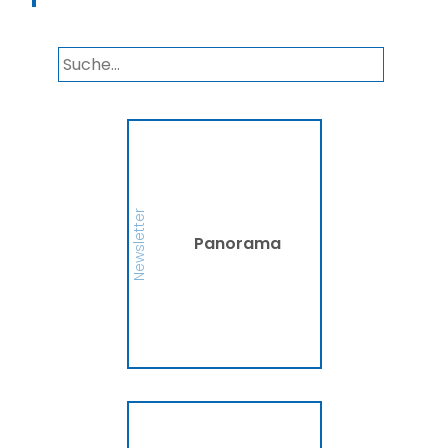
Panorama
Wir informieren Sie in
unserem Newsletter im
monatlichen Wechsel
über Privat- und
Gewerbethemen. Bleiben
Newsletter
Sie auf dem Laufenden!
Panorama
MEHR
Ammerländer
Fahrradversicherung