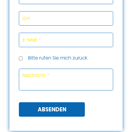
Ort
E-Mail
Rückru
Rückru
am
um
Telef
Bitte rufen Sie mich zurück
(Datu
(Uhrze
Captc
Nachricht
ABSENDEN