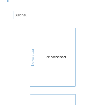
Panorama
Wir informieren Sie in
unserem Newsletter im
monatlichen Wechsel
über Privat- und
Gewerbethemen. Bleiben
Newsletter
Sie auf dem Laufenden!
Panorama
MEHR
Ammerländer
Fahrradversicherung