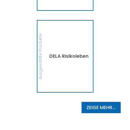
MEHR
DELA Risikoleben
Ob eine Finanzierung für
eine größere Anschaffung
Ausgewählte Produkte
oder mehr finanzielle
Sicherheit, die DELA
Risikolebensversicherung
sichert Deine Liebsten bzw.
die Person, die Du
DELA Risikoleben
begünstigt hast, im
Ernstfall finanziell ab. So
schützt die DELA
Hinterbliebene vor
finanziellen
Schwierigkeiten und
Zukunftsängsten ab.
MEHR
ZEIGE MEHR...