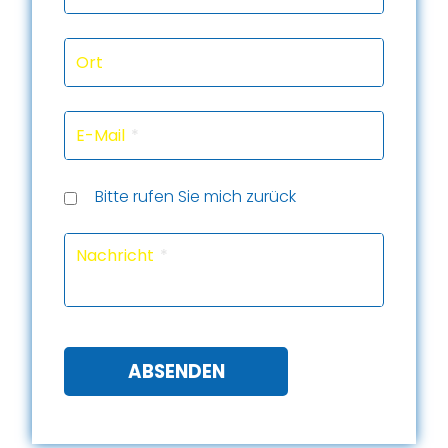
Ort
E-Mail
Rückru
Rückru
am
um
Telef
Bitte rufen Sie mich zurück
(Datu
(Uhrze
Captc
Nachricht
ABSENDEN