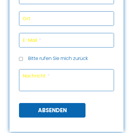
Ort
E-Mail
Rückru
Rückru
am
um
Telef
Bitte rufen Sie mich zurück
(Datu
(Uhrze
Captc
Nachricht
ABSENDEN