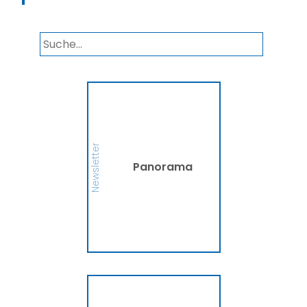
Panorama
Wir informieren Sie in
unserem Newsletter im
monatlichen Wechsel
über Privat- und
Gewerbethemen. Bleiben
Newsletter
Sie auf dem Laufenden!
Panorama
MEHR
Ammerländer
Fahrradversicherung