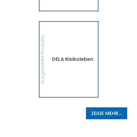
MEHR
DELA Risikoleben
Ob eine Finanzierung für
eine größere Anschaffung
Ausgewählte Produkte
oder mehr finanzielle
Sicherheit, die DELA
Risikolebensversicherung
sichert Deine Liebsten bzw.
die Person, die Du
DELA Risikoleben
begünstigt hast, im
Ernstfall finanziell ab. So
schützt die DELA
Hinterbliebene vor
finanziellen
Schwierigkeiten und
Zukunftsängsten ab.
MEHR
ZEIGE MEHR...