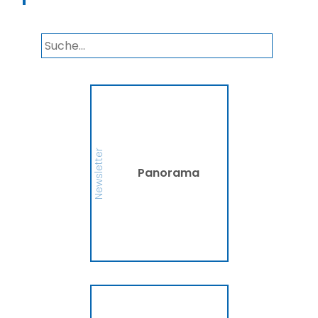
Panorama
Wir informieren Sie in
unserem Newsletter im
monatlichen Wechsel
über Privat- und
Gewerbethemen. Bleiben
Newsletter
Sie auf dem Laufenden!
Panorama
MEHR
Ammerländer
Fahrradversicherung