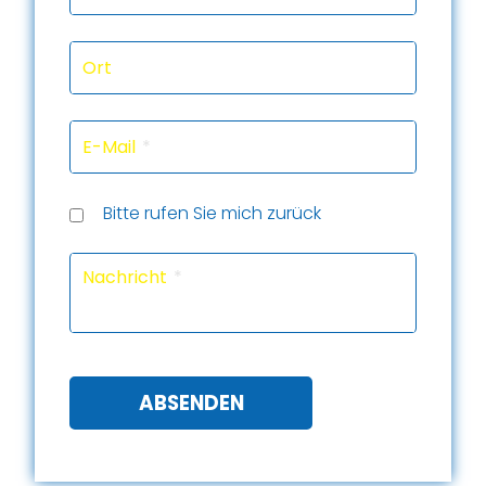
Ort
E-Mail
Rückru
Rückru
am
um
Telef
Bitte rufen Sie mich zurück
(Datu
(Uhrze
Captc
Nachricht
ABSENDEN