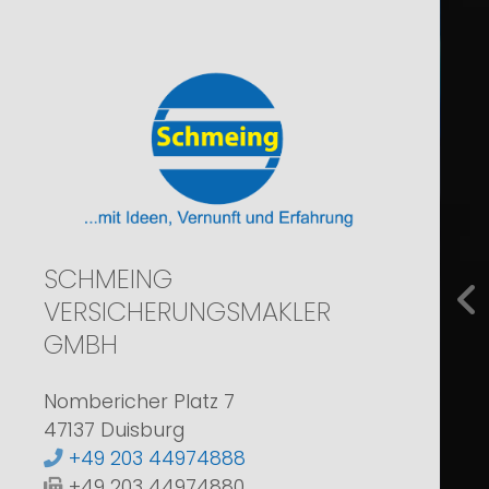
SCHMEING
VERSICHERUNGSMAKLER
zur
GMBH
Nombericher Platz 7
47137 Duisburg
+49 203 44974888
+49 203 44974880